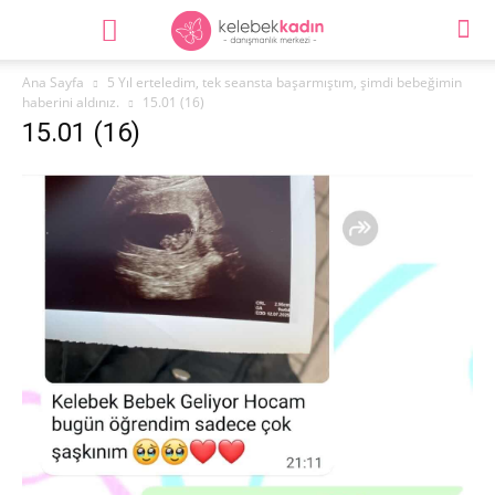
Ana Sayfa
5 Yıl erteledim, tek seansta başarmıştım, şimdi bebeğimin
haberini aldınız.
15.01 (16)
15.01 (16)