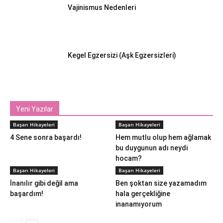
Vajinismus Nedenleri
Kegel Egzersizi (Aşk Egzersizleri)
Yeni Yazılar
Başarı Hikayeleri
Başarı Hikayeleri
4 Sene sonra başardı!
Hem mutlu olup hem ağlamak
bu duygunun adı neydi
hocam?
Başarı Hikayeleri
Başarı Hikayeleri
İnanılır gibi değil ama
Ben şoktan size yazamadım
başardım!
hala gerçekliğine
inanamıyorum