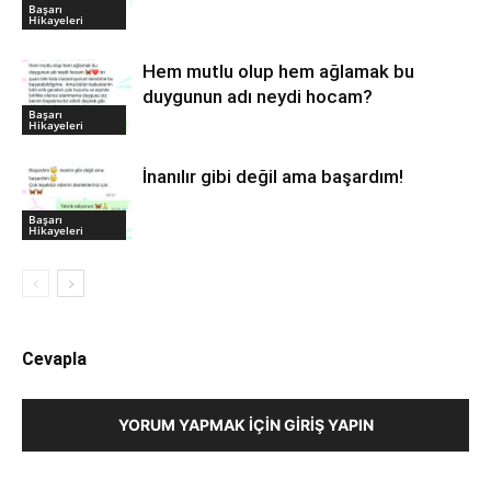
Başarı
Hikayeleri
Hem mutlu olup hem ağlamak bu
duygunun adı neydi hocam?
Başarı
Hikayeleri
İnanılır gibi değil ama başardım!
Başarı
Hikayeleri
Cevapla
YORUM YAPMAK İÇIN GIRIŞ YAPIN