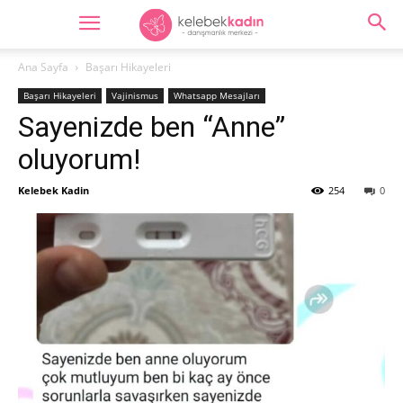
Ana Sayfa
Başarı Hikayeleri
Başarı Hikayeleri
Vajinismus
Whatsapp Mesajları
Sayenizde ben “Anne”
oluyorum!
Kelebek Kadin
254
0